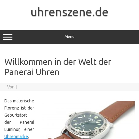
Zum
Inhalt
uhrenszene.de
springen
Menü
Willkommen in der Welt der
Panerai Uhren
Von
|
Das malerische
Florenz ist der
Geburtstort
der Panerai
Luminor, einer
Uhrenmarke
,