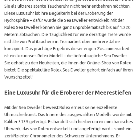
Sie als ultraresistente Taucheruhr nicht mehr entbehren möchten.
Diese Luxusuhr ist Ihre Begleiterin bei der Eroberung der
Hydrosphäre – dafür wurde die Sea Dweller entwickelt. Mit der
Rolex Sea Dweller können Sie ganz unproblematisch bis auf 1.220
Metern abtauchen. Die Tauglichkeit für eine derartige Tiefe wurde
mithilfe von Profitauchern in Teamarbeit über mehrere Jahre
konzipiert. Das prächtige Ergebnis dieser engen Zusammenarbeit
ist ein luxuriöses Rolex Modell – die tiefentaugliche Sea Dweller.
Sie gehört zu den Neuheiten, die Ihnen der Online-Shop von Rolex
bietet. Die spektakuläre Rolex Sea Dweller gehört einfach auf Ihren
Wunschzettel!
Eine Luxusuhr für die Eroberer der Meerestiefen
Mit der Sea Dweller beweist Rolex erneut seine exzellente
Uhrmacherkunst. Das Innere des ausgewählten Modells wurde mit
Kaliber 3135 gefertigt. Es handelt sich hierbei um ein mechanisches
Uhrwerk, das von Rolex entwickelt und angefertigt wird – somit ein
zertifizierter Chronometer des Schweizer Unternehmens. Er