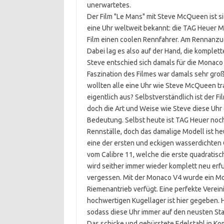
unerwartetes.
Der Film "Le Mans" mit Steve McQueen ist s
eine Uhr weltweit bekannt: die TAG Heuer 
Film einen coolen Rennfahrer. Am Rennanzu
Dabei lag es also auf der Hand, die komple
Steve entschied sich damals für die Monaco
Faszination des Filmes war damals sehr groß
wollten alle eine Uhr wie Steve McQueen t
eigentlich aus? Selbstverständlich ist der F
doch die Art und Weise wie Steve diese Uhr 
Bedeutung. Selbst heute ist TAG Heuer noch
Rennställe, doch das damalige Modell ist he
eine der ersten und eckigen wasserdichten 
vom Calibre 11, welche die erste quadrati
wird seither immer wieder komplett neu erfu
vergessen. Mit der Monaco V4 wurde ein Mo
Riemenantrieb verfügt. Eine perfekte Verei
hochwertigen Kugellager ist hier gegeben. 
sodass diese Uhr immer auf den neusten Stan
Das schicke und gebürstete Edelstahl in Ko