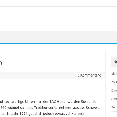
o
N
Die
0 Kommentare
Role
Ome
Om
und hochwertige Uhren – an der TAG Heuer werden Sie somit
Die
1860 widmet sich das Traditionsunternehmen aus der Schweiz
hen. Im Jahr 1971 geschah jedoch etwas vollkommen