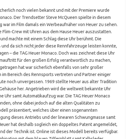
icherlich noch vielen bekannt und mit der Premiere wurde
Monaco. Der Trendsetter Steve McQueen spielte in diesem
g war im Film damals ein Werbeaufnäher von Heuer zu sehen.
tte Flim-Crew mit Uhren aus dem Hause Heuer auszustatten.
 und machte mit einem Schlag diese Uhr berühmt. Die
 und da sich nicht jeder diese Rennfahrzeuge leisten konnte,
ragen – die TAG Heuer Monaco. Doch was zeichnet diese Uhr
ilmauftritt für den großen Erfolg verantwortlich zu machen,
getragen hat war sicherlich ebenfalls von sehr großer
 im Bereich des Rennsports vertreten und Partner einiger
ute noch unvergessen. 1969 stellte Heuer aus alter Tradition
Gehäuse her. Angetrieben wird die weltweit bekannte Uhr
sche Uhr samt Automatikaufzug war. Die TAG Heuer Monaco
nden, ohne dabei jedoch auf die alten Qualitäten zu
dell präsentiert, welches über einen sogenannten
nigung dieses Antriebs und der linearen Schwungmasse samt
Heuer hat deshalb sogleich ein doppeltes Patent angemeldet,
d der Technik ist. Online ist dieses Modell bereits verfügbar.
mbination mit dem blauen Ziffernblatt samt Kalbsleder