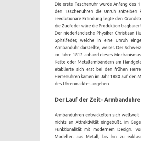
Die erste Taschenuhr wurde Anfang des 15
den Taschenuhren die Unruh antreiben k
revolutionäre Erfindung legte den Grunds
die Zugfeder wäre die Produktion tragbarer
Der niederländische Physiker Christiaan 
Spiralfeder, welche in eine Unruh eing
Armbanduhr darstellte, weiter. Der Schwe
im Jahre 1812 anhand dieses Mechanismus d
Kette oder Metallarmbändern am Handgel
etablierte sich erst bei den frühen Her
Herrenuhren kamen im Jahr 1880 auf den Ma
des Uhrenmarktes angeben.
Der Lauf der Zeit- Armbanduhren
Armbanduhren entwickelten sich weltweit 
nichts an Attraktivität eingebüßt. Im G
Funktionalität mit modernem Design. Vo
Modellen aus Metall, bis hin zu exklus