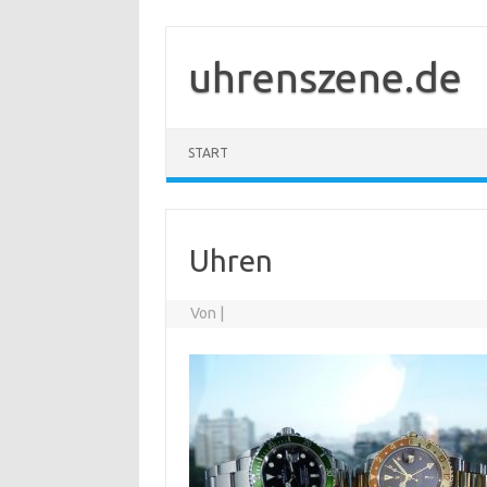
Zum
Inhalt
springen
uhrenszene.de
START
Uhren
Von
|