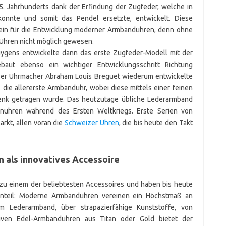
. Jahrhunderts dank der Erfindung der Zugfeder, welche in
onnte und somit das Pendel ersetzte, entwickelt. Diese
tein für die Entwicklung moderner Armbanduhren, denn ohne
 Uhren nicht möglich gewesen.
Huygens entwickelte dann das erste Zugfeder-Modell mit der
ebaut ebenso ein wichtiger Entwicklungsschritt Richtung
izer Uhrmacher Abraham Louis Breguet wiederum entwickelte
ie allererste Armbanduhr, wobei diese mittels einer feinen
enk getragen wurde. Das heutzutage übliche Lederarmband
renuhren während des Ersten Weltkriegs. Erste Serien von
rkt, allen voran die
Schweizer Uhren
, die bis heute den Takt
 als innovatives Accessoire
zu einem der beliebtesten Accessoires und haben bis heute
egenteil: Moderne Armbanduhren vereinen ein Höchstmaß an
m Lederarmband, über strapazierfähige Kunststoffe, von
iven Edel-Armbanduhren aus Titan oder Gold bietet der